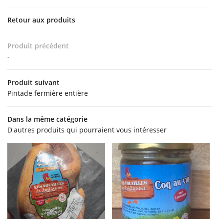
06 28 46 84 2
’EXPLOITATION
Retour aux produits
OINTS DE COLLECTE
Produit précédent
-
NOS PRODUITS
Produit suivant
Restez info
EN IMAGES
Pintade fermière entière
AVIS
INSCRIPTION NEWSL
Dans la même catégorie
D'autres produits qui pourraient vous intéresser
ACTUALITÉS
CONTACT
Rejoignez-no