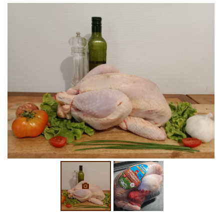
0
€
VALIDER VOTRE PANIER
Une questio
ACCUEIL