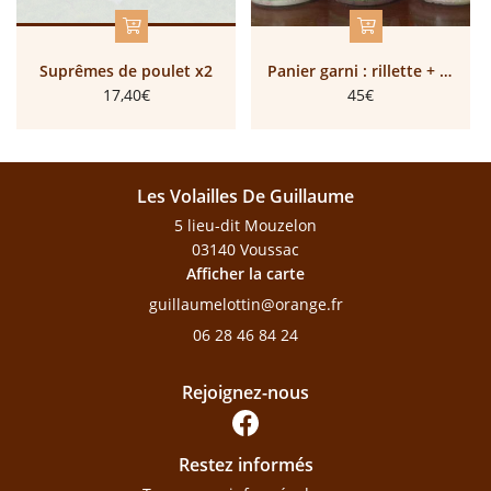
Suprêmes de poulet x2
Panier garni : rillette + saucisse sèche + émincé de volailles + coq au vib
17,40€
45€
Les Volailles De Guillaume
5 lieu-dit Mouzelon
03140 Voussac
Afficher la carte
06 28 46 84 24
Rejoignez-nous
Restez informés