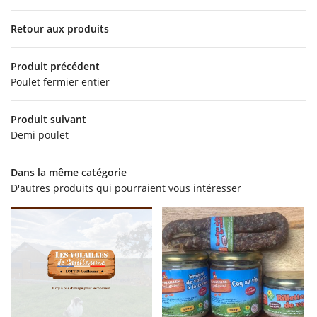
06 28 46 84 2
’EXPLOITATION
Retour aux produits
OINTS DE COLLECTE
Produit précédent
Poulet fermier entier
NOS PRODUITS
Produit suivant
Restez info
EN IMAGES
Demi poulet
AVIS
INSCRIPTION NEWSL
Dans la même catégorie
D'autres produits qui pourraient vous intéresser
ACTUALITÉS
CONTACT
Rejoignez-no