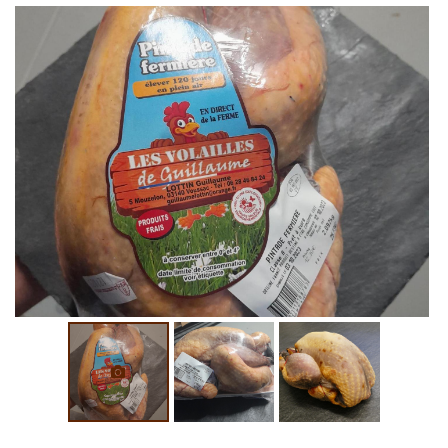
0
€
VALIDER VOTRE PANIER
Une questio
ACCUEIL